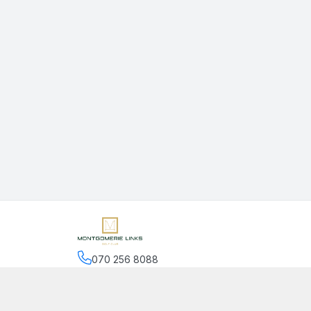
070 256 8088
Hệ thống cửa hàng
:
2
cửa hàng
Chính sách