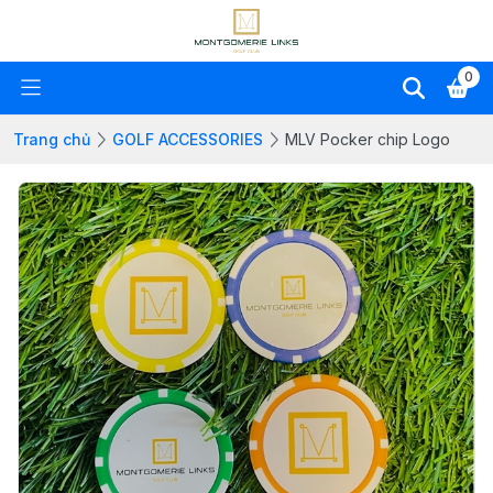
0
Trang chủ
GOLF ACCESSORIES
MLV Pocker chip Logo