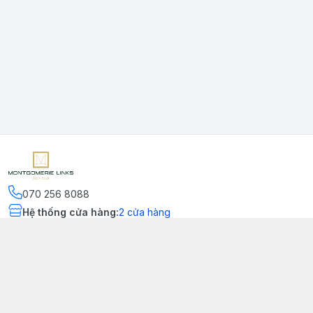
070 256 8088
Hệ thống cửa hàng
:
2
cửa hàng
Kết nối
https://www.facebook.com/montgomerielinks
090 556 8554
Chính sách