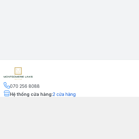
070 256 8088
Hệ thống cửa hàng
:
2
cửa hàng
Kết nối
https://www.facebook.com/montgomerielinks
090 556 8554
Chính sách