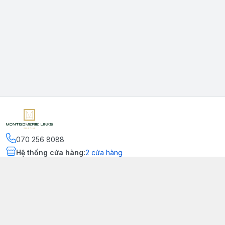
070 256 8088
Hệ thống cửa hàng
:
2
cửa hàng
Kết nối
https://www.facebook.com/montgomerielinks
090 556 8554
Chính sách