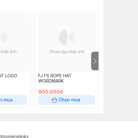
AT LOGO
FJ FS ROPE HAT
FJ FS GOLF CA
WORDMARK
TRUCKER HAT
900.000đ
850.000đ
n mua
Chọn mua
Chọn
tgomerielinks