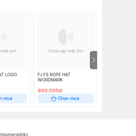
AT LOGO
FJ FS ROPE HAT
FJ FS GOLF CA
WORDMARK
TRUCKER HAT
900.000đ
850.000đ
n mua
Chọn mua
Chọn
tgomerielinks