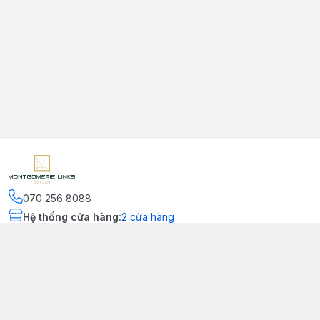
070 256 8088
Hệ thống cửa hàng
:
2
cửa hàng
Kết nối
https://www.facebook.com/montgomerielinks
090 556 8554
Chính sách