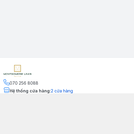
070 256 8088
Hệ thống cửa hàng
:
2
cửa hàng
Kết nối
https://www.facebook.com/montgomerielinks
090 556 8554
Chính sách