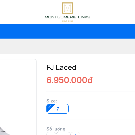
FJ Laced
6.950.000đ
Size
:
7
Số lượng