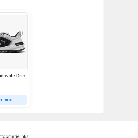
nnovate Disc
n mua
tgomerielinks