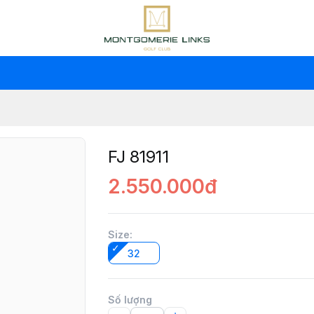
FJ 81911
2.550.000đ
Size
:
32
Số lượng