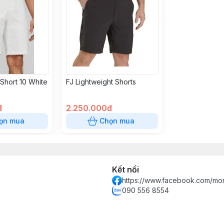
Short 10 White
FJ Lightweight Shorts
đ
2.250.000đ
ọn mua
Chọn mua
Kết nối
https://www.facebook.com/mon
090 556 8554