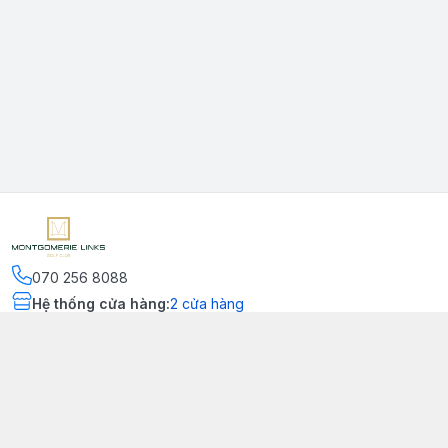
070 256 8088
Hệ thống cửa hàng
:
2
cửa hàng
Kết nối
https://www.facebook.com/montgomerielinks
090 556 8554
Chính sách