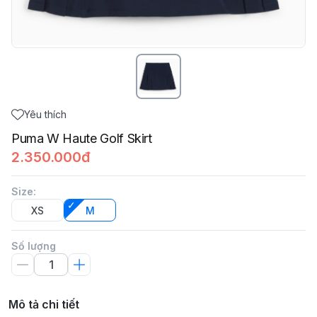
Yêu thích
Puma W Haute Golf Skirt
2.350.000đ
Size
:
XS
M
Số lượng
Mô tả chi tiết