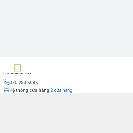
070 256 8088
Hệ thống cửa hàng
:
2
cửa hàng
Kết nối
https://www.facebook.com/montgomerielinks
090 556 8554
Chính sách