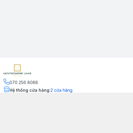
070 256 8088
Hệ thống cửa hàng
:
2
cửa hàng
Kết nối
https://www.facebook.com/montgomerielinks
090 556 8554
Chính sách