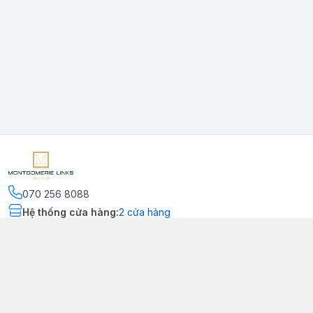
070 256 8088
Hệ thống cửa hàng
:
2
cửa hàng
Kết nối
https://www.facebook.com/montgomerielinks
090 556 8554
Chính sách