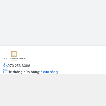
070 256 8088
Hệ thống cửa hàng
:
2
cửa hàng
Kết nối
https://www.facebook.com/montgomerielinks
090 556 8554
Chính sách