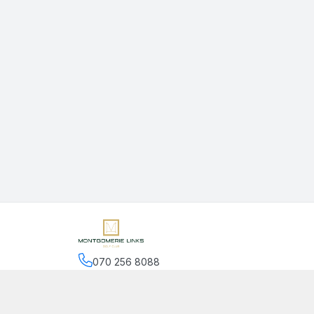
070 256 8088
Hệ thống cửa hàng
:
2
cửa hàng
Chính sách