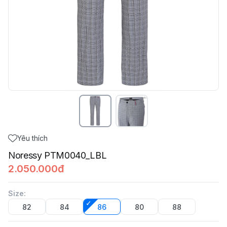
Yêu thích
Noressy PTM0040_LBL
2.050.000đ
Size
:
82
84
86
80
88