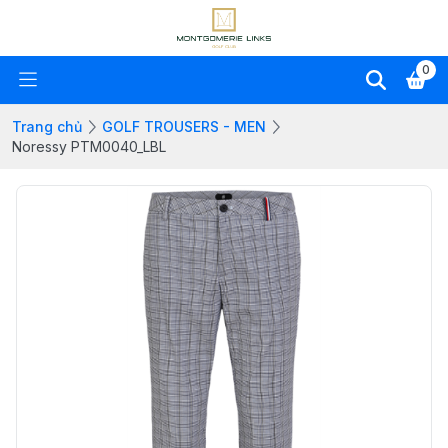
0
Trang chủ
GOLF TROUSERS - MEN
Noressy PTM0040_LBL