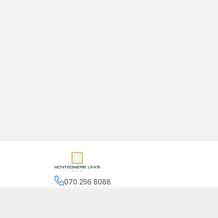
070 256 8088
Hệ thống cửa hàng
:
2
cửa hàng
Chính sách