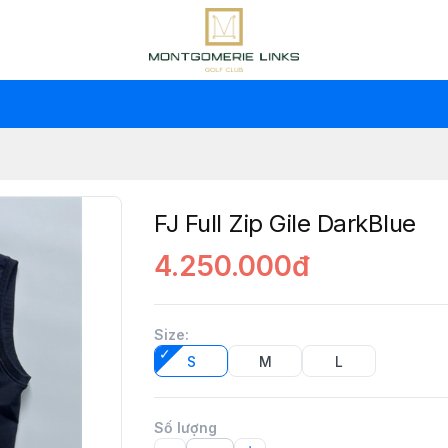
FJ Full Zip Gile DarkBlue
4.250.000đ
Size
:
S
M
L
Số lượng