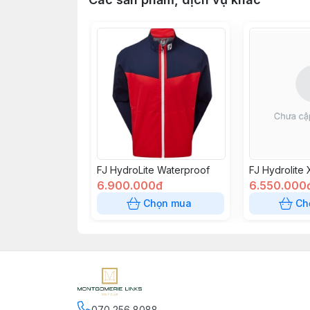
FJ HydroLite Waterproof
FJ Hydrolite
6.900.000đ
6.550.000
Chọn mua
Ch
070 256 8088