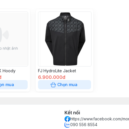
 X Hoody
FJ HydroLite Jacket
đ
6.900.000đ
ọn mua
Chọn mua
Kết nối
https://www.facebook.com/mon
090 556 8554