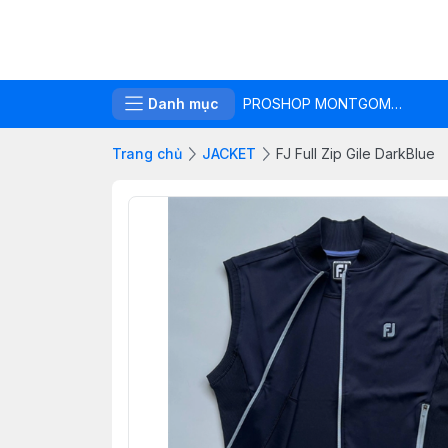
Danh mục
PROSHOP MONTGOMERIE LINKS
Trang chủ
JACKET
FJ Full Zip Gile DarkBlue