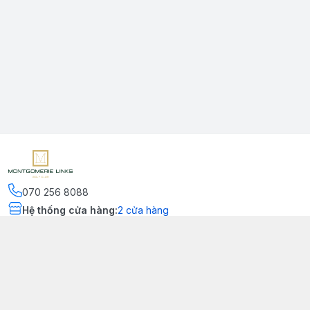
070 256 8088
Hệ thống cửa hàng
:
2
cửa hàng
Kết nối
https://www.facebook.com/montgomerielinks
090 556 8554
Chính sách