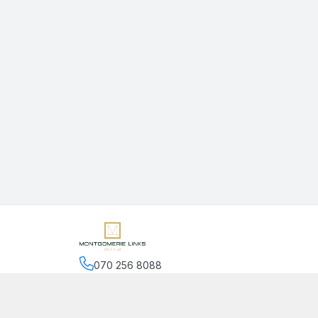
070 256 8088
Hệ thống cửa hàng
:
2
cửa hàng
Chính sách