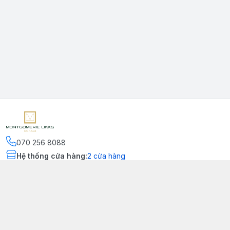
070 256 8088
Hệ thống cửa hàng
:
2
cửa hàng
Kết nối
https://www.facebook.com/montgomerielinks
090 556 8554
Chính sách