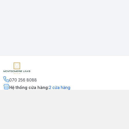
070 256 8088
Hệ thống cửa hàng
:
2
cửa hàng
Kết nối
https://www.facebook.com/montgomerielinks
090 556 8554
Chính sách