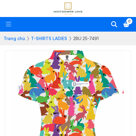
0
Trang chủ
T-SHIRTS LADIES
2BU 25-7491