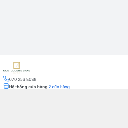
070 256 8088
Hệ thống cửa hàng
:
2
cửa hàng
Kết nối
https://www.facebook.com/montgomerielinks
090 556 8554
Chính sách