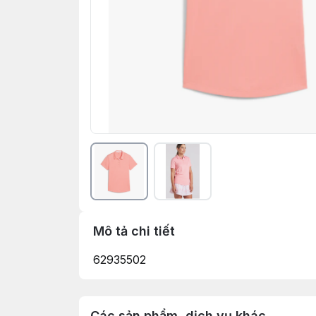
Mô tả chi tiết
62935502
Các sản phẩm, dịch vụ khác