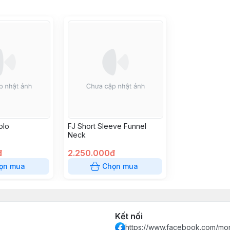
olo
FJ Short Sleeve Funnel
Neck
đ
2.250.000đ
ọn mua
Chọn mua
Kết nối
https://www.facebook.com/mon