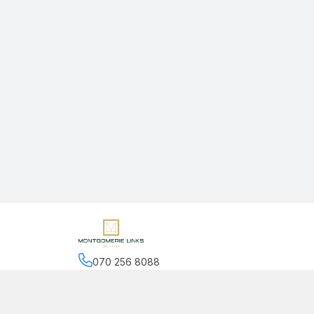
070 256 8088
Hệ thống cửa hàng
:
2
cửa hàng
Chính sách