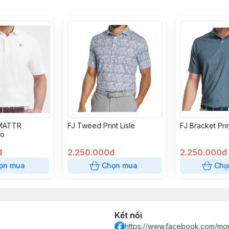
MATTR
FJ Tweed Print Lisle
FJ Bracket Prin
lo
đ
2.250.000đ
2.250.000đ
ọn mua
Chọn mua
Chọ
Kết nối
https://www.facebook.com/mon