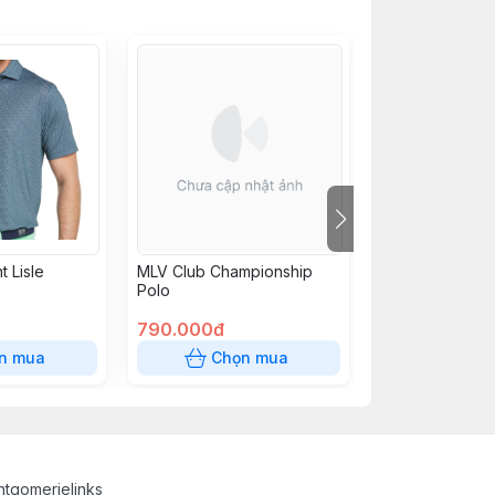
t Lisle
MLV Club Championship
PUMA X RC MA
Polo
790.000đ
2.350.000đ
n mua
Chọn mua
Chọn
tgomerielinks