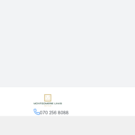
070 256 8088
Hệ thống cửa hàng
:
2
cửa hàng
Chính sách