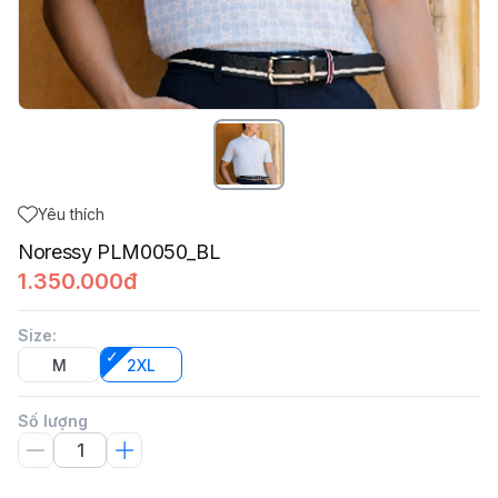
Yêu thích
Noressy PLM0050_BL
1.350.000đ
Size
:
M
2XL
Số lượng