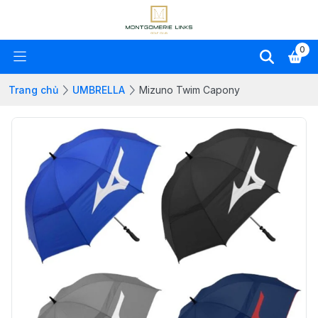
0
Trang chủ
UMBRELLA
Mizuno Twim Capony